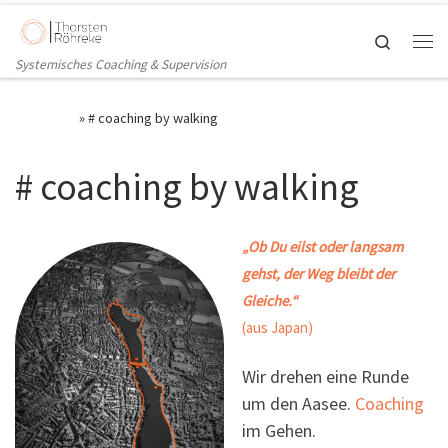
Zum Inhalt springen
Search
Me
Systemisches Coaching & Supervision
Startseite
»
# coaching by walking
# coaching by walking
„Ob Du eilst oder langsam
gehst, der Weg bleibt der
Gleiche.“
(aus Japan)
Wir drehen eine Runde
um den Aasee.
Coaching
im Gehen.